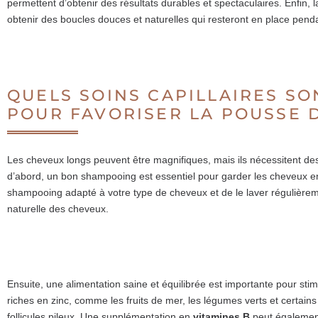
permettent d’obtenir des résultats durables et spectaculaires. Enfin,
obtenir des boucles douces et naturelles qui resteront en place penda
QUELS SOINS CAPILLAIRES SO
POUR FAVORISER LA POUSSE 
Les cheveux longs peuvent être magnifiques, mais ils nécessitent des
d’abord, un bon shampooing est essentiel pour garder les cheveux e
shampooing adapté à votre type de cheveux et de le laver régulièremen
naturelle des cheveux.
Ensuite, une alimentation saine et équilibrée est importante pour sti
riches en zinc, comme les fruits de mer, les légumes verts et certains f
follicules pileux. Une supplémentation en
vitamines B
peut égalemen