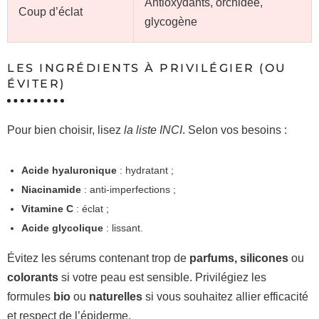
Antioxydants, orchidée,
Coup d’éclat
glycogène
LES INGRÉDIENTS À PRIVILÉGIER (OU
ÉVITER)
Pour bien choisir, lisez
la liste INCI
. Selon vos besoins :
Acide hyaluronique
: hydratant ;
Niacinamide
: anti-imperfections ;
Vitamine C
: éclat ;
Acide glycolique
: lissant.
Évitez les sérums contenant trop de
parfums, silicones
ou
colorants
si votre peau est sensible. Privilégiez les
formules
bio
ou
naturelles
si vous souhaitez allier efficacité
et respect de l’épiderme.