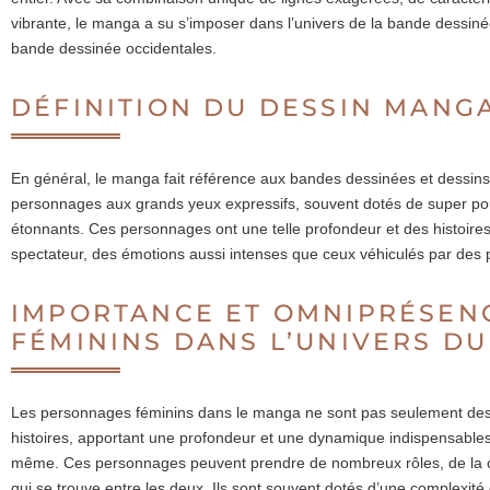
vibrante, le manga a su s’imposer dans l’univers de la bande dessiné
bande dessinée occidentales.
DÉFINITION DU DESSIN MANG
En général, le manga fait référence aux bandes dessinées et dessins
personnages aux grands yeux expressifs, souvent dotés de super po
étonnants. Ces personnages ont une telle profondeur et des histoires s
spectateur, des émotions aussi intenses que ceux véhiculés par des
IMPORTANCE ET OMNIPRÉSEN
FÉMININS DANS L’UNIVERS D
Les personnages féminins dans le manga ne sont pas seulement des bi
histoires, apportant une profondeur et une dynamique indispensable
même. Ces personnages peuvent prendre de nombreux rôles, de la com
qui se trouve entre les deux. Ils sont souvent dotés d’une complexité e