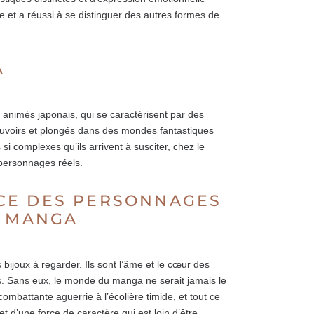
e et a réussi à se distinguer des autres formes de
A
 animés japonais, qui se caractérisent par des
uvoirs et plongés dans des mondes fantastiques
i complexes qu’ils arrivent à susciter, chez le
 personnages réels.
CE DES PERSONNAGES
U MANGA
joux à regarder. Ils sont l’âme et le cœur des
s. Sans eux, le monde du manga ne serait jamais le
battante aguerrie à l’écolière timide, et tout ce
t d’une force de caractère qui est loin d’être