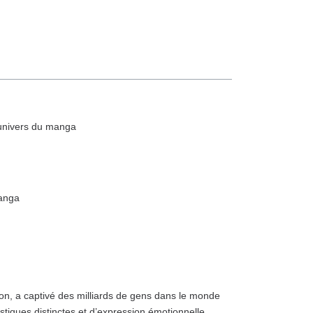
univers du manga
manga
on, a captivé des milliards de gens dans le monde
stiques distinctes et d’expression émotionnelle