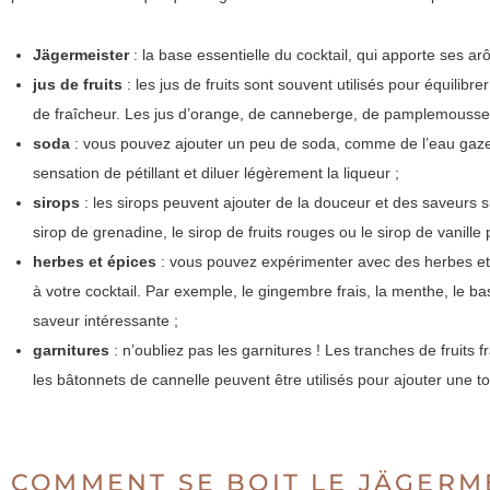
Jägermeister
: la base essentielle du cocktail, qui apporte ses a
jus de fruits
: les jus de fruits sont souvent utilisés pour équilib
de fraîcheur. Les jus d’orange, de canneberge, de pamplemousse 
soda
: vous pouvez ajouter un peu de soda, comme de l’eau gaz
sensation de pétillant et diluer légèrement la liqueur ;
sirops
: les sirops peuvent ajouter de la douceur et des saveurs s
sirop de grenadine, le sirop de fruits rouges ou le sirop de vanil
herbes et épices
: vous pouvez expérimenter avec des herbes et
à votre cocktail. Par exemple, le gingembre frais, la menthe, le bas
saveur intéressante ;
garnitures
: n’oubliez pas les garnitures ! Les tranches de fruits 
les bâtonnets de cannelle peuvent être utilisés pour ajouter une t
COMMENT SE BOIT LE JÄGERM