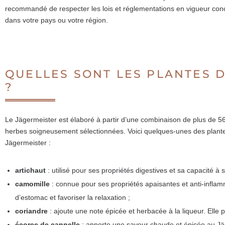
recommandé de respecter les lois et réglementations en vigueur conc
dans votre pays ou votre région.
QUELLES SONT LES PLANTES 
?
Le Jägermeister est élaboré à partir d’une combinaison de plus de 56
herbes soigneusement sélectionnées. Voici quelques-unes des plant
Jägermeister :
artichaut
: utilisé pour ses propriétés digestives et sa capacité à s
camomille
: connue pour ses propriétés apaisantes et anti-inflam
d’estomac et favoriser la relaxation ;
coriandre
: ajoute une note épicée et herbacée à la liqueur. Elle 
écorce de cannelle
: apporte une saveur chaude et épicée au Jä