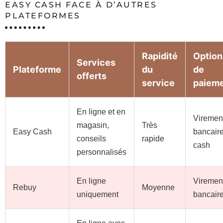
EASY CASH FACE À D’AUTRES
PLATEFORMES
Rapidité
Option
Services
Plateforme
du
de
offerts
service
paiem
En ligne et en
Viremen
magasin,
Très
Easy Cash
bancaire
conseils
rapide
cash
personnalisés
En ligne
Viremen
Rebuy
Moyenne
uniquement
bancair