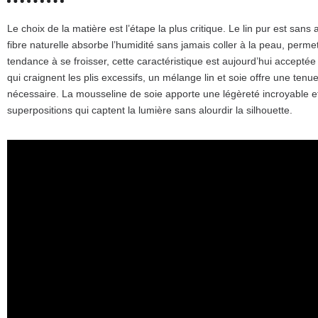
Le choix de la matière est l’étape la plus critique. Le lin pur est san
fibre naturelle absorbe l’humidité sans jamais coller à la peau, permetta
tendance à se froisser, cette caractéristique est aujourd’hui accepté
qui craignent les plis excessifs, un mélange lin et soie offre une tenu
nécessaire. La mousseline de soie apporte une légèreté incroyable et
superpositions qui captent la lumière sans alourdir la silhouette.