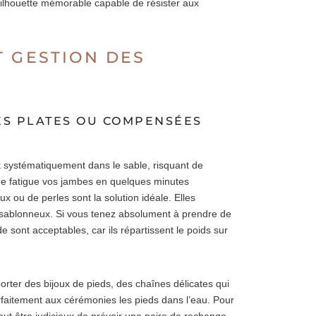
silhouette mémorable capable de résister aux
T GESTION DES
ES PLATES OU COMPENSÉES
ent systématiquement dans le sable, risquant de
que fatigue vos jambes en quelques minutes
x ou de perles sont la solution idéale. Elles
ef sablonneux. Si vous tenez absolument à prendre de
 sont acceptables, car ils répartissent le poids sur
orter des bijoux de pieds, des chaînes délicates qui
arfaitement aux cérémonies les pieds dans l’eau. Pour
 peut être judicieux de prévoir une paire de rechange