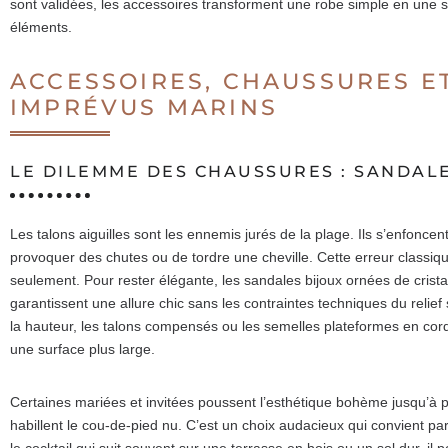
sont validées, les accessoires transforment une robe simple en une 
éléments.
ACCESSOIRES, CHAUSSURES E
IMPRÉVUS MARINS
LE DILEMME DES CHAUSSURES : SANDAL
Les talons aiguilles sont les ennemis jurés de la plage. Ils s’enfonc
provoquer des chutes ou de tordre une cheville. Cette erreur classi
seulement. Pour rester élégante, les sandales bijoux ornées de cristau
garantissent une allure chic sans les contraintes techniques du reli
la hauteur, les talons compensés ou les semelles plateformes en corde
une surface plus large.
Certaines mariées et invitées poussent l’esthétique bohème jusqu’à p
habillent le cou-de-pied nu. C’est un choix audacieux qui convient p
le cocktail qui suit souvent sur une terrasse en bois ou un sol dur, il