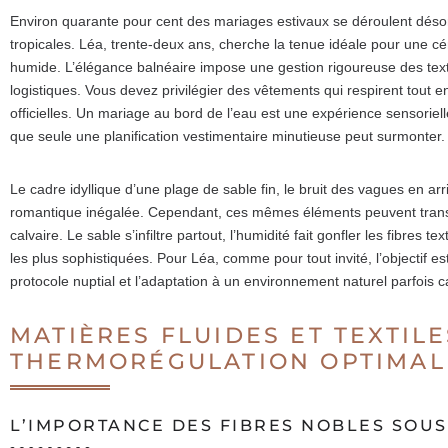
Environ quarante pour cent des mariages estivaux se déroulent désorm
tropicales. Léa, trente-deux ans, cherche la tenue idéale pour une cé
humide. L’élégance balnéaire impose une gestion rigoureuse des texti
logistiques. Vous devez privilégier des vêtements qui respirent tout 
officielles. Un mariage au bord de l’eau est une expérience sensoriel
que seule une planification vestimentaire minutieuse peut surmonter.
Le cadre idyllique d’une plage de sable fin, le bruit des vagues en ar
romantique inégalée. Cependant, ces mêmes éléments peuvent transf
calvaire. Le sable s’infiltre partout, l’humidité fait gonfler les fibres t
les plus sophistiquées. Pour Léa, comme pour tout invité, l’objectif est
protocole nuptial et l’adaptation à un environnement naturel parfois c
MATIÈRES FLUIDES ET TEXTIL
THERMORÉGULATION OPTIMAL
L’IMPORTANCE DES FIBRES NOBLES SOU