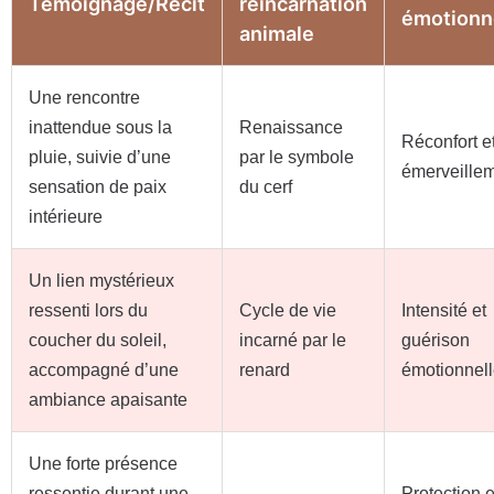
Témoignage/Récit
réincarnation
émotionn
animale
Une rencontre
inattendue sous la
Renaissance
Réconfort e
pluie, suivie d’une
par le symbole
émerveille
sensation de paix
du cerf
intérieure
Un lien mystérieux
ressenti lors du
Cycle de vie
Intensité et
coucher du soleil,
incarné par le
guérison
accompagné d’une
renard
émotionnel
ambiance apaisante
Une forte présence
ressentie durant une
Protection e