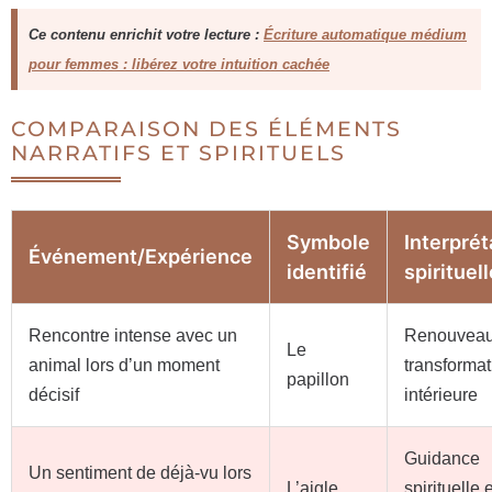
Ce contenu enrichit votre lecture :
Écriture automatique médium
pour femmes : libérez votre intuition cachée
COMPARAISON DES ÉLÉMENTS
NARRATIFS ET SPIRITUELS
Symbole
Interprét
Événement/Expérience
identifié
spirituell
Rencontre intense avec un
Renouveau
Le
animal lors d’un moment
transformat
papillon
décisif
intérieure
Guidance
Un sentiment de déjà-vu lors
L’aigle
spirituelle e