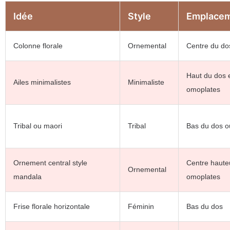
Idée
Style
Emplace
Colonne florale
Ornemental
Centre du do
Haut du dos 
Ailes minimalistes
Minimaliste
omoplates
Tribal ou maori
Tribal
Bas du dos ou
Ornement central style
Centre haute
Ornemental
mandala
omoplates
Frise florale horizontale
Féminin
Bas du dos