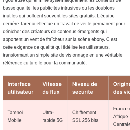
rigoureuse qui élimine systématiquement les contenus de
basse qualité, les publicités intrusives ou les doublons
inutiles qui polluent souvent les sites gratuits. L équipe
derrière Tarenoi effectue un travail de veille permanent pour
dénicher des créateurs de contenus émergents qui
apportent un vent de fraîcheur sur la scène ebony. C est
cette exigence de qualité qui fidélise les utilisateurs,
transformant un simple site de visionnage en une véritable
référence culturelle pour la communauté.
Interface
Vitesse
Niveau de
Origin
utilisateur
de flux
securite
des vi
France 
Tarenoi
Ultra-
Chiffrement
Afrique
Mobile
rapide 5G
SSL 256 bits
Central