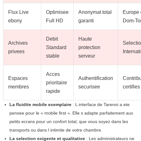
Flux Live
Optimisee
Anonymat total
Europe 
ebony
Full HD
garanti
Dom-T
Debit
Haute
Archives
Selecti
Standard
protection
privees
Internat
stable
serveur
Acces
Espaces
Authentification
Contrib
prioritaire
membres
securisee
certifies
rapide
La fluidite mobile exemplaire
: L interface de Tarenoi a ete
pensee pour le « mobile first ». Elle s adapte parfaitement aux
petits ecrans pour un confort total, que vous soyez dans les
transports ou dans l intimite de votre chambre.
La selection exigente et qualitative
: Les administrateurs ne