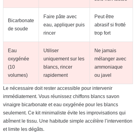
Faire pâte avec
Peut être
Bicarbonate
eau, appliquer puis
abrasif si frotté
de soude
rincer
trop fort
Eau
Utiliser
Ne jamais
oxygénée
uniquement sur les
mélanger avec
(10
blancs, rincer
ammoniaque
volumes)
rapidement
ou javel
Le nécessaire doit rester accessible pour intervenir
immédiatement. Vous réunissez chiffons blancs savon
vinaigre bicarbonate et eau oxygénée pour les blancs
seulement. Ce kit minimaliste évite les improvisations qui
abîment le tissu. Une habitude simple accélère l’intervention
et limite les dégâts.