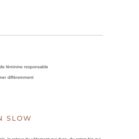
de féminine responsable
mmer différemment
ON SLOW
le, le retour du vêtement qui dure, du coton bio qui