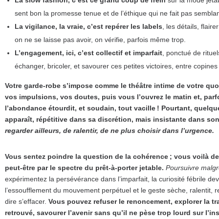
sent bon la promesse tenue et de l’éthique qui ne fait pas semblan
La vigilance, la vraie, c’est repérer les labels
, les détails, flai
on ne se laisse pas avoir, on vérifie, parfois même trop.
L’engagement, ici, c’est collectif et imparfait
, ponctué de ritue
échanger, bricoler, et savourer ces petites victoires, entre copines
Votre garde-robe s’impose comme le théâtre intime de votre quot
vos impulsions, vos doutes, puis vous l’ouvrez le matin et, parfo
l’abondance étourdit, et soudain, tout vacille ! Pourtant, quelq
apparaît, répétitive dans sa discrétion, mais insistante dans so
regarder ailleurs, de ralentir, de ne plus choisir dans l’urgence.
Vous sentez poindre la question de la cohérence ; vous voilà devan
peut-être par le spectre du prêt-à-porter jetable.
Poursuivre malgré
expérimentez la persévérance dans l’imparfait, la curiosité fébrile de
l’essoufflement du mouvement perpétuel et le geste sèche, ralentit, re
dire s’effacer.
Vous pouvez refuser le renoncement, explorer la tr
retrouvé, savourer l’avenir sans qu’il ne pèse trop lourd sur l’ins