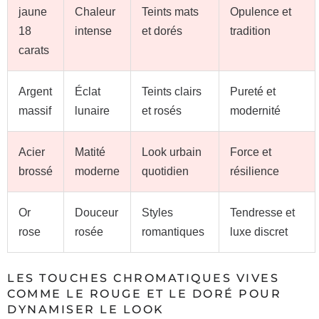
jaune
Chaleur
Teints mats
Opulence et
18
intense
et dorés
tradition
carats
Argent
Éclat
Teints clairs
Pureté et
massif
lunaire
et rosés
modernité
Acier
Matité
Look urbain
Force et
brossé
moderne
quotidien
résilience
Or
Douceur
Styles
Tendresse et
rose
rosée
romantiques
luxe discret
LES TOUCHES CHROMATIQUES VIVES
COMME LE ROUGE ET LE DORÉ POUR
DYNAMISER LE LOOK