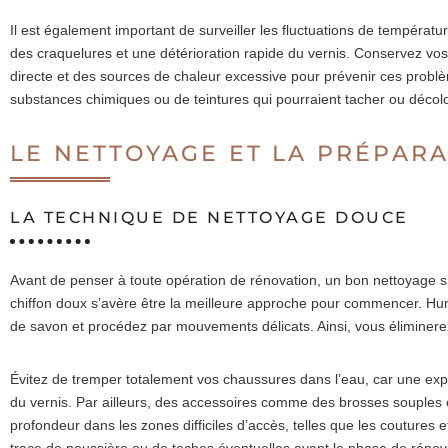
Il est également important de surveiller les fluctuations de températ
des craquelures et une détérioration rapide du vernis. Conservez vos
directe et des sources de chaleur excessive pour prévenir ces problè
substances chimiques ou de teintures qui pourraient tacher ou décolor
LE NETTOYAGE ET LA PRÉPARA
LA TECHNIQUE DE NETTOYAGE DOUCE
Avant de penser à toute opération de rénovation, un bon nettoyage s’
chiffon doux s’avère être la meilleure approche pour commencer. Hum
de savon et procédez par mouvements délicats. Ainsi, vous éliminerez 
Évitez de tremper totalement vos chaussures dans l’eau, car une exposi
du vernis. Par ailleurs, des accessoires comme des brosses souples
profondeur dans les zones difficiles d’accès, telles que les coutures e
trace de poussière ou de taches éventuelles avant la phase de rénov