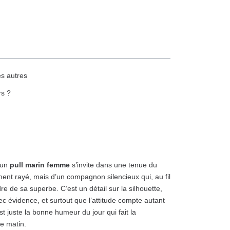
es autres
rs ?
u’un
pull marin femme
s’invite dans une tenue du
nt rayé, mais d’un compagnon silencieux qui, au fil
 de sa superbe. C’est un détail sur la silhouette,
c évidence, et surtout que l’attitude compte autant
est juste la bonne humeur du jour qui fait la
ue matin.