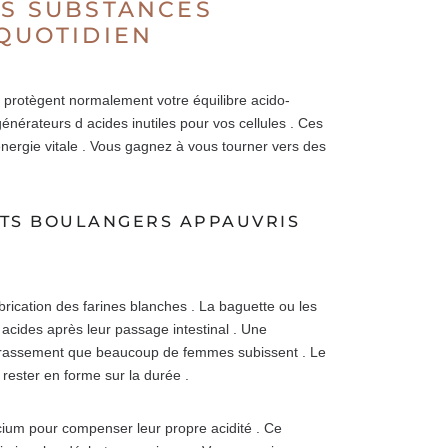
ES SUBSTANCES
 QUOTIDIEN
qui protègent normalement votre équilibre acido-
nérateurs d acides inutiles pour vos cellules . Ces
 énergie vitale . Vous gagnez à vous tourner vers des
ITS BOULANGERS APPAUVRIS
rication des farines blanches . La baguette ou les
 acides après leur passage intestinal . Une
ncrassement que beaucoup de femmes subissent . Le
 rester en forme sur la durée .
cium pour compenser leur propre acidité . Ce