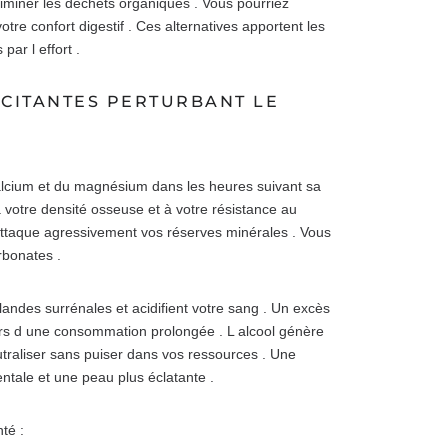
éliminer les déchets organiques . Vous pourriez
re confort digestif . Ces alternatives apportent les
par l effort .
XCITANTES PERTURBANT LE
calcium et du magnésium dans les heures suivant sa
 votre densité osseuse et à votre résistance au
attaque agressivement vos réserves minérales . Vous
rbonates .
landes surrénales et acidifient votre sang . Un excès
lors d une consommation prolongée . L alcool génère
traliser sans puiser dans vos ressources . Une
ntale et une peau plus éclatante .
té :