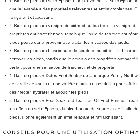
1. Bain de pieds au sel d’Epsom et à la lavande : le sel d’Epsom ai
que la lavande a des propriétés relaxantes et antimicrobiennes. C’
revigorant et apaisant.
2. Bain de pieds au vinaigre de cidre et au tea tree : le vinaigre d
propriétés antibactériennes, tandis que l’huile de tea tree est rép
pieds peut aider à prévenir et à traiter les mycoses des pieds.
3. Bain de pieds au bicarbonate de soude et au citron : le bicarbo
nettoyer les pieds, tandis que le citron a des propriétés antibacté
parfait pour une sensation de fraîcheur et de propreté.
4. Bain de pieds « Detox Foot Soak » de la marque Purely Northwe
de l’argile de kaolin et une variété d’huiles essentielles pour offrir
désinfecter, hydrater et adoucir les pieds.
5. Bain de pieds « Foot Soak and Tea Tree Oil Foot Fungus Treat
les effets du sel d’Epsom, du bicarbonate de soude et de l’huile de
pieds. Il offre également un effet relaxant et rafraîchissant.
CONSEILS POUR UNE UTILISATION OPTIM