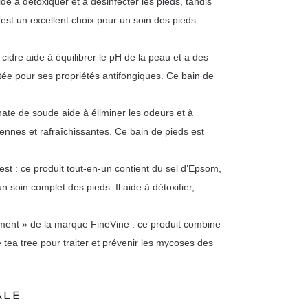
de à détoxiquer et à désinfecter les pieds, tandis
est un excellent choix pour un soin des pieds
e cidre aide à équilibrer le pH de la peau et a des
utée pour ses propriétés antifongiques. Ce bain de
nate de soude aide à éliminer les odeurs et à
riennes et rafraîchissantes. Ce bain de pieds est
st : ce produit tout-en-un contient du sel d’Epsom,
 un soin complet des pieds. Il aide à détoxifier,
ment » de la marque FineVine : ce produit combine
 tea tree pour traiter et prévenir les mycoses des
ALE