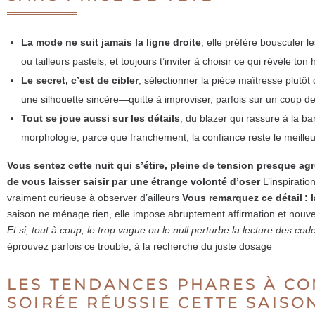
La mode ne suit jamais la ligne droite
, elle préfère bousculer 
ou tailleurs pastels, et toujours t’inviter à choisir ce qui révèle ton
Le secret, c’est de cibler
, sélectionner la pièce maîtresse plutô
une silhouette sincère—quitte à improviser, parfois sur un coup de
Tout se joue aussi sur les détails
, du blazer qui rassure à la ba
morphologie, parce que franchement, la confiance reste le meilleu
Vous sentez cette nuit qui s’étire, pleine de tension presque agr
de vous laisser saisir par une étrange volonté d’oser
L’inspiration
vraiment curieuse à observer d’ailleurs
Vous remarquez ce détail : 
saison ne ménage rien, elle impose abruptement affirmation et nouveau
Et si, tout à coup, le trop vague ou le null perturbe la lecture des cod
éprouvez parfois ce trouble, à la recherche du juste dosage
LES TENDANCES PHARES À CO
SOIRÉE RÉUSSIE CETTE SAISO