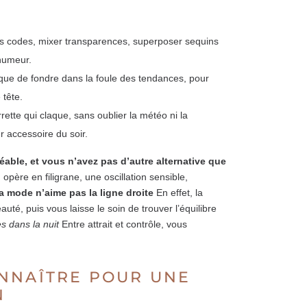
les codes, mixer transparences, superposer sequins
 humeur.
t que de fondre dans la foule des tendances, pour
 tête.
rrette qui claque, sans oublier la météo ni la
r accessoire du soir.
éable, et vous n’avez pas d’autre alternative que
 opère en filigrane, une oscillation sensible,
la mode n’aime pas la ligne droite
En effet, la
té, puis vous laisse le soin de trouver l’équilibre
es dans la nuit
Entre attrait et contrôle, vous
NNAÎTRE POUR UNE
N