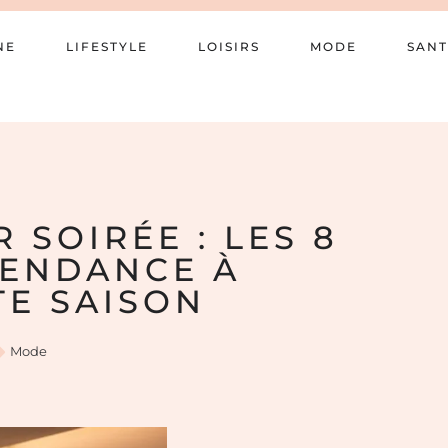
NE
LIFESTYLE
LOISIRS
MODE
SANT
 SOIRÉE : LES 8
TENDANCE À
TE SAISON
Mode