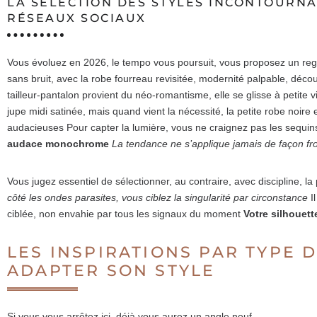
LA SÉLECTION DES STYLES INCONTOURNA
RÉSEAUX SOCIAUX
Vous évoluez en 2026, le tempo vous poursuit, vous proposez un rega
sans bruit, avec la robe fourreau revisitée, modernité palpable, décou
tailleur-pantalon provient du néo-romantisme, elle se glisse à petite 
jupe midi satinée, mais quand vient la nécessité, la petite robe noire
audacieuses Pour capter la lumière, vous ne craignez pas les sequins
audace monochrome
La tendance ne s’applique jamais de façon fro
Vous jugez essentiel de sélectionner, au contraire, avec discipline, la 
côté les ondes parasites, vous ciblez la singularité par circonstance
Il
ciblée, non envahie par tous les signaux du moment
Votre silhouett
LES INSPIRATIONS PAR TYPE 
ADAPTER SON STYLE
Si vous vous arrêtez ici, déjà vous aurez un angle neuf