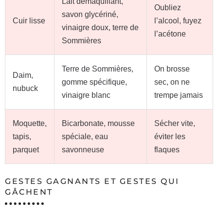
Lait démaquillant,
Oubliez
savon glycériné,
Cuir lisse
l’alcool, fuyez
vinaigre doux, terre de
l’acétone
Sommières
Terre de Sommières,
On brosse
Daim,
gomme spécifique,
sec, on ne
nubuck
vinaigre blanc
trempe jamais
Moquette,
Bicarbonate, mousse
Sécher vite,
tapis,
spéciale, eau
éviter les
parquet
savonneuse
flaques
GESTES GAGNANTS ET GESTES QUI
GÂCHENT