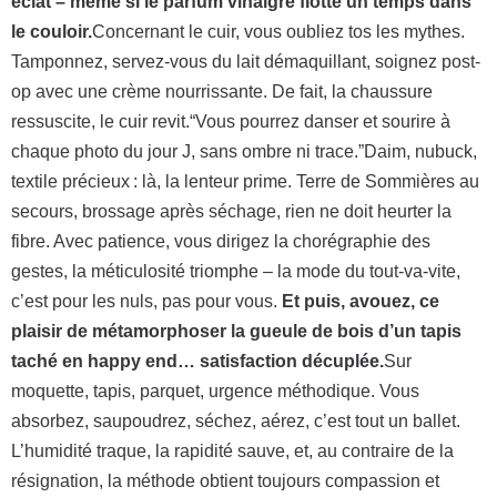
éclat – même si le parfum vinaigre flotte un temps dans
le couloir.
Concernant le cuir, vous oubliez tos les mythes.
Tamponnez, servez-vous du lait démaquillant, soignez post-
op avec une crème nourrissante. De fait, la chaussure
ressuscite, le cuir revit.“Vous pourrez danser et sourire à
chaque photo du jour J, sans ombre ni trace.”Daim, nubuck,
textile précieux : là, la lenteur prime. Terre de Sommières au
secours, brossage après séchage, rien ne doit heurter la
fibre. Avec patience, vous dirigez la chorégraphie des
gestes, la méticulosité triomphe – la mode du tout-va-vite,
c’est pour les nuls, pas pour vous.
Et puis, avouez, ce
plaisir de métamorphoser la gueule de bois d’un tapis
taché en happy end… satisfaction décuplée.
Sur
moquette, tapis, parquet, urgence méthodique. Vous
absorbez, saupoudrez, séchez, aérez, c’est tout un ballet.
L’humidité traque, la rapidité sauve, et, au contraire de la
résignation, la méthode obtient toujours compassion et