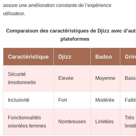
assure une amélioration constante de l’expérience
utilisateur.
Comparaison des caractéristiques de Djizz avec d’aut
plateformes
Caractéristique
Djizz
Badoo
Grin
Sécurité
Elevée
Moyenne
Bass
émotionnelle
Inclusivité
Fort
Modérée
Faib
Fonctionnalités
Très
Nombreuses
Limitées
orientées femmes
limit