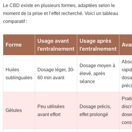
Le CBD existe en plusieurs formes, adaptées selon le
moment de la prise et l’effet recherché. Voici un tableau
comparatif :
Usage avant
Usage après
Forme
Ava
l’entraînement
l’entraînement
Abso
Dosage moyen à
Huiles
Dosage léger, 30-
rapid
élevé, après
sublinguales
60 min avant
dos
séance
préc
Prat
Peu utilisées
Dosage précis,
discr
Gélules
avant effort
effet prolongé
dose
cons