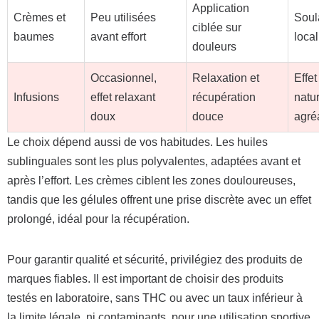
Application
Crèmes et
Peu utilisées
Soul
ciblée sur
baumes
avant effort
local
douleurs
Occasionnel,
Relaxation et
Effet
Infusions
effet relaxant
récupération
natur
doux
douce
agré
Le choix dépend aussi de vos habitudes. Les huiles
sublinguales sont les plus polyvalentes, adaptées avant et
après l’effort. Les crèmes ciblent les zones douloureuses,
tandis que les gélules offrent une prise discrète avec un effet
prolongé, idéal pour la récupération.
Pour garantir qualité et sécurité, privilégiez des produits de
marques fiables. Il est important de choisir des produits
testés en laboratoire, sans THC ou avec un taux inférieur à
la limite légale, ni contaminants, pour une utilisation sportive