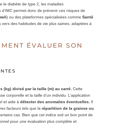
e le diabète de type 2, les maladies
ies d’IMC permet donc de prévenir ces risques de
meli
) ou des plateformes spécialisées comme
Santé
us vers des habitudes de vie plus saines, adaptées à
MMENT ÉVALUER SON
ANTES
s (kg) divisé par la taille (m) au carré.
Cette
e corporelle et la taille d’un individu. L’application
el et aide à
détecter des anomalies éventuelles.
Il
es facteurs tels que la
répartition de la graisse ou
rtains cas. Bien que cet indice soit un bon point de
sionnel pour une évaluation plus complète et