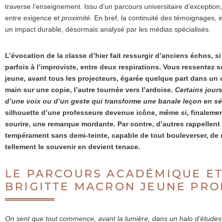
traverse l’enseignement. Issu d’un parcours universitaire d’exception,
entre exigence et
proximité
. En bref, la continuité des témoignages,
un impact durable, désormais analysé par les médias spécialisés.
L’évocation de la classe d’hier fait ressurgir d’anciens échos, si
parfois à l’improviste, entre deux respirations. Vous ressentez s
jeune, avant tous les projecteurs, égarée quelque part dans un c
main sur une copie, l’autre tournée vers l’ardoise.
Certains jour
d’une voix ou d’un geste qui transforme une banale leçon en s
silhouette d’une professeure devenue icône, même si, finalement,
sourire, une remarque mordante. Par contre, d’autres rappellent q
tempérament sans demi-teinte, capable de tout bouleverser, de r
tellement le souvenir en devient tenace.
LE PARCOURS ACADÉMIQUE ET
BRIGITTE MACRON JEUNE PR
On sent que tout commence, avant la lumière, dans un halo d’études 