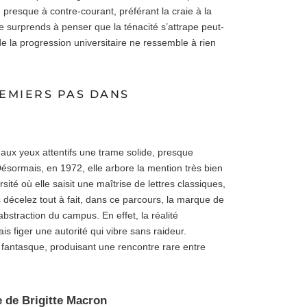
, presque à contre-courant, préférant la craie à la
e surprends à penser que la ténacité s’attrape peut-
de la progression universitaire ne ressemble à rien
REMIERS PAS DANS
re aux yeux attentifs une trame solide, presque
Désormais, en 1972, elle arbore la mention très bien
té où elle saisit une maîtrise de lettres classiques,
s décelez tout à fait, dans ce parcours, la marque de
’abstraction du campus. En effet, la réalité
s figer une autorité qui vibre sans raideur.
et fantasque, produisant une rencontre rare entre
e de Brigitte Macron