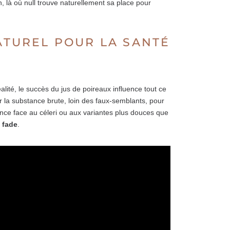
, là où null trouve naturellement sa place pour
NATUREL POUR LA SANTÉ
éalité, le succès du jus de poireaux influence tout ce
r la substance brute, loin des faux-semblants, pour
ence face au céleri ou aux variantes plus douces que
i fade
.