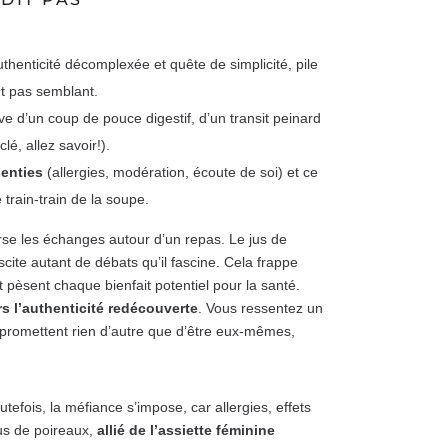
uthenticité décomplexée et quête de simplicité, pile
nt pas semblant.
ve d’un coup de pouce digestif, d’un transit peinard
é, allez savoir!).
senties
(allergies, modération, écoute de soi) et ce
 train-train de la soupe.
rse les échanges autour d’un repas. Le jus de
scite autant de débats qu’il fascine. Cela frappe
 pèsent chaque bienfait potentiel pour la santé.
s l’authenticité redécouverte
. Vous ressentez un
e promettent rien d’autre que d’être eux-mêmes,
outefois, la méfiance s’impose, car allergies, effets
jus de poireaux,
allié de l’assiette féminine