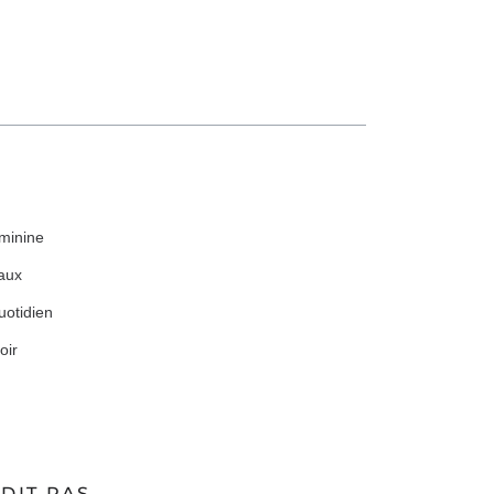
éminine
eaux
uotidien
oir
DIT PAS