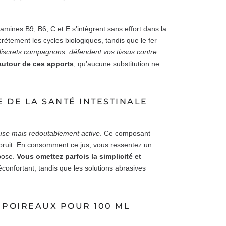
tamines B9, B6, C et E s’intègrent sans effort dans la
rètement les cycles biologiques, tandis que le fer
discrets compagnons, défendent vos tissus contre
 autour de ces apports
, qu’aucune substitution ne
E DE LA SANTÉ INTESTINALE
euse mais redoutablement active
. Ce composant
ns bruit. En consomment ce jus, vous ressentez un
mpose.
Vous omettez parfois la simplicité et
éconfortant, tandis que les solutions abrasives
 POIREAUX POUR 100 ML