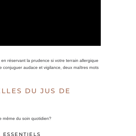
en réservant la prudence si votre terrain allergique
t de conjuguer audace et vigilance, deux maîtres mots
LLES DU JUS DE
nce même du soin quotidien?
X ESSENTIELS