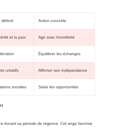
 délivré
Action concrète
érité et la paix
Agir avec honnêteté
odération
Équilibrer les échanges
ts créatifs
Affirmer son indépendance
ations sociales
Saisir les opportunités
AH
ffre durant sa période de régence. Cet ange favorise