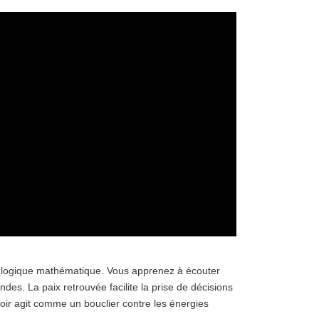
ple logique mathématique. Vous apprenez à écouter
ndes. La paix retrouvée facilite la prise de décisions
oir agit comme un bouclier contre les énergies